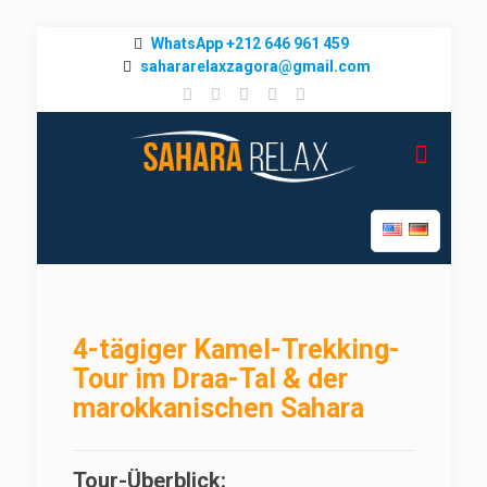
WhatsApp +212 646 961 459
sahararelaxzagora@gmail.com
4-tägiger Kamel-Trekking-
Tour im Draa-Tal & der
marokkanischen Sahara
Tour-Überblick: